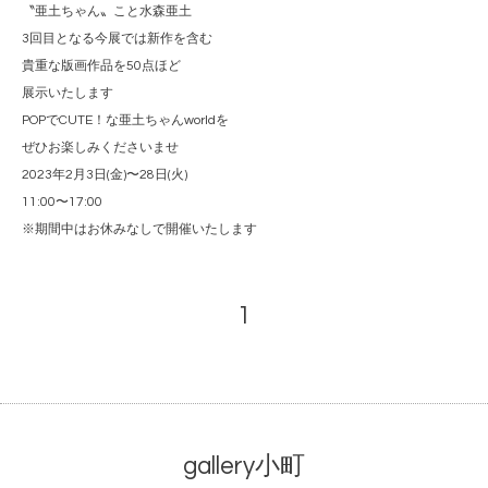
〝亜土ちゃん〟こと水森亜土
3回目となる今展では新作を含む
貴重な版画作品を50点ほど
展示いたします
POPでCUTE！な亜土ちゃんworldを
ぜひお楽しみくださいませ
2023年2月3日(金)〜28日(火)
11:00〜17:00
※期間中はお休みなしで開催いたします
1
gallery小町