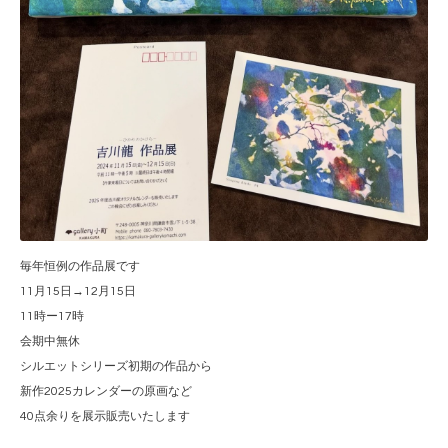
毎年恒例の作品展です
11月15日→12月15日
11時ー17時
会期中無休
シルエットシリーズ初期の作品から
新作2025カレンダーの原画など
40点余りを展示販売いたします